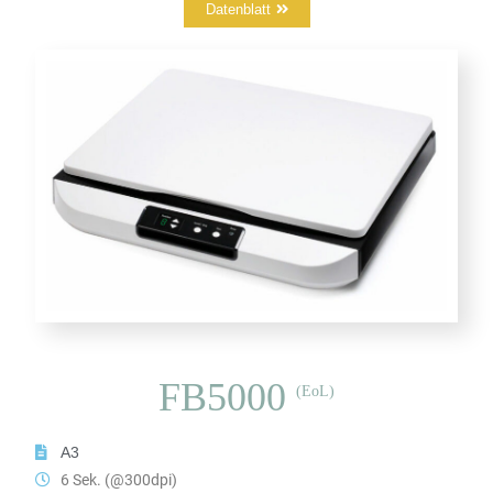
Datenblatt
FB5000
(EoL)
A3
6 Sek. (@300dpi)